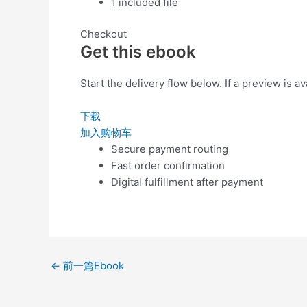
1 included file
Checkout
Get this ebook
Start the delivery flow below. If a preview is ava
下载
加入购物车
Secure payment routing
Fast order confirmation
Digital fulfillment after payment
←
前一篇Ebook