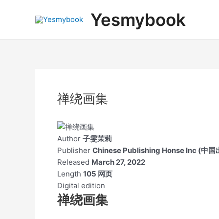
跳
Post
Yesmybook
至
navigation
内
容
禅绕画集
Author
子雯茉莉
Publisher
Chinese Publishing Honse Inc (
Released
March 27, 2022
Length
105 网页
Digital edition
禅绕画集