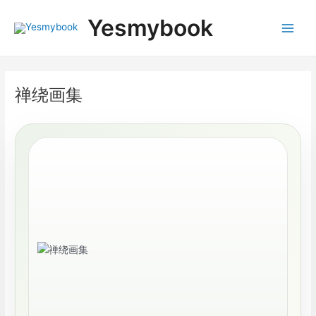
跳
Post
Main
Yesmybook
至
navigation
Menu
内
容
禅绕画集