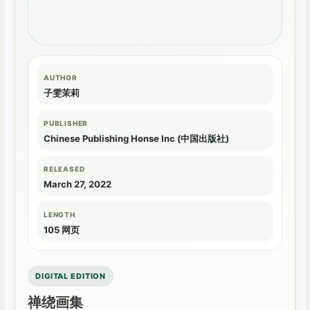
AUTHOR
子雯茉莉
PUBLISHER
Chinese Publishing Honse Inc (中国出版社)
RELEASED
March 27, 2022
LENGTH
105 网页
DIGITAL EDITION
禅绕画集