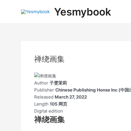
跳
Post
Yesmybook
至
navigation
内
容
禅绕画集
Author
子雯茉莉
Publisher
Chinese Publishing Honse Inc (
Released
March 27, 2022
Length
105 网页
Digital edition
禅绕画集