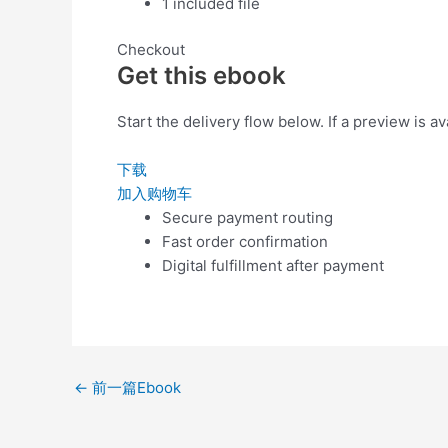
1 included file
Checkout
Get this ebook
Start the delivery flow below. If a preview is ava
下载
加入购物车
Secure payment routing
Fast order confirmation
Digital fulfillment after payment
←
前一篇Ebook