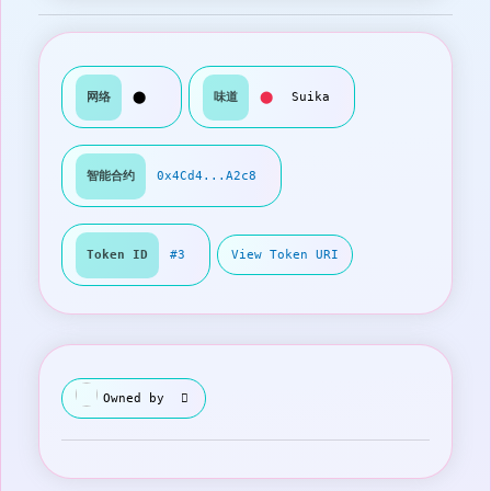
网络
⬤
味道
⬤
Suika
智能合约
0x4Cd4...A2c8
Token ID
#3
View Token URI
Owned by