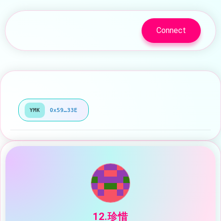
Connect
YMK
0x59…33E
12.珍惜