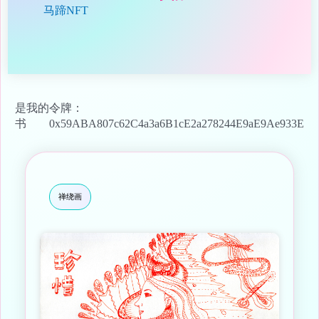
马蹄NFT
是我的
令牌：
书
0x59ABA807c62C4a3a6B1cE2a278244E9aE9Ae933E
禅绕画