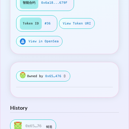
智能合约
0x6a18...679F
Token ID
#36
View Token URI
View in OpenSea
Owned by
0x65…476
History
0x65…76
铸造