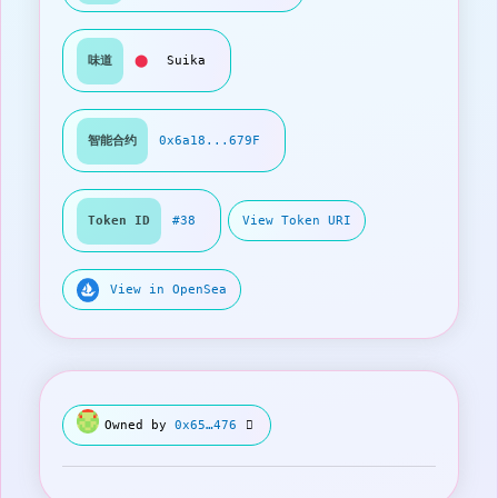
味道
⬤
Suika
智能合约
0x6a18...679F
Token ID
#38
View Token URI
View in OpenSea
Owned by
0x65…476