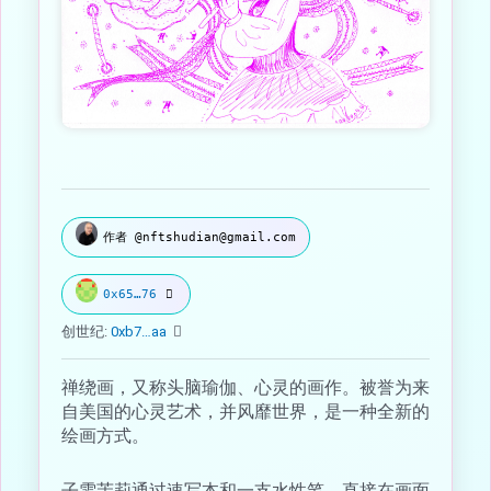
作者 @nftshudian@gmail.com
0x65…76
创世纪:
0xb7…aa
禅绕画，又称头脑瑜伽、心灵的画作。被誉为来
自美国的心灵艺术，并风靡世界，是一种全新的
绘画方式。
子雯茉莉通过速写本和一支水性笔，直接在画面