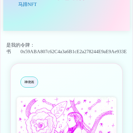
马蹄NFT
是我的
令牌：
书
0x59ABA807c62C4a3a6B1cE2a278244E9aE9Ae933E
禅绕画