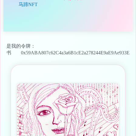
马蹄NFT
是我的
令牌：
书
0x59ABA807c62C4a3a6B1cE2a278244E9aE9Ae933E