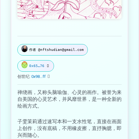
作者 @nftshudian@gmail.com
0x65…76
创世纪:
0x98…ff
禅绕画，又称头脑瑜伽、心灵的画作。被誉为来
自美国的心灵艺术，并风靡世界，是一种全新的
绘画方式。
子雯茉莉通过速写本和一支水性笔，直接在画面
上创作，没有底稿，不用橡皮擦，直抒胸臆，即
兴而随心。