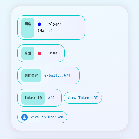
网络
⬤
Polygon
(Matic)
味道
⬤
Suika
智能合约
0x6a18...679F
Token ID
#49
View Token URI
View in OpenSea