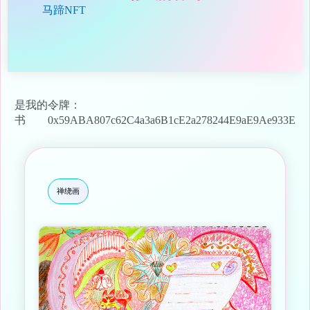
马蹄NFT
是我的
令牌：
书
0x59ABA807c62C4a3a6B1cE2a278244E9aE9Ae933E
禅绕画