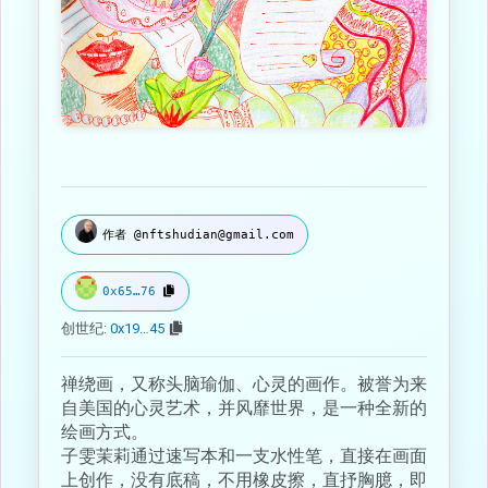
作者 @nftshudian@gmail.com
0x65…76
创世纪:
0x19…45
禅绕画，又称头脑瑜伽、心灵的画作。被誉为来
自美国的心灵艺术，并风靡世界，是一种全新的
绘画方式。
子雯茉莉通过速写本和一支水性笔，直接在画面
上创作，没有底稿，不用橡皮擦，直抒胸臆，即