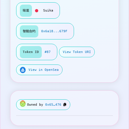
味道
⬤
Suika
智能合约
0x6a18...679F
Token ID
#87
View Token URI
View in OpenSea
Owned by
0x65…476