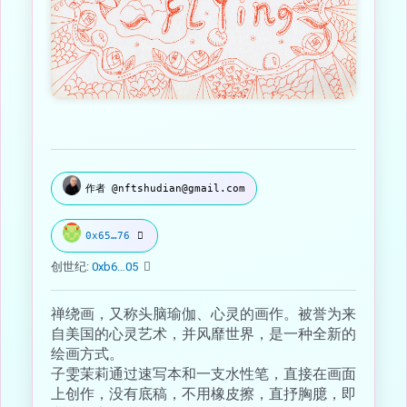
作者 @nftshudian@gmail.com
0x65…76
创世纪:
0xb6…05
禅绕画，又称头脑瑜伽、心灵的画作。被誉为来
自美国的心灵艺术，并风靡世界，是一种全新的
绘画方式。
子雯茉莉通过速写本和一支水性笔，直接在画面
上创作，没有底稿，不用橡皮擦，直抒胸臆，即