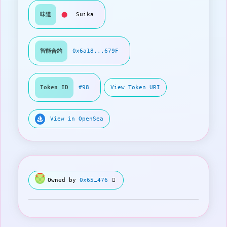
味道
⬤
Suika
智能合约
0x6a18...679F
Token ID
#98
View Token URI
View in OpenSea
Owned by
0x65…476