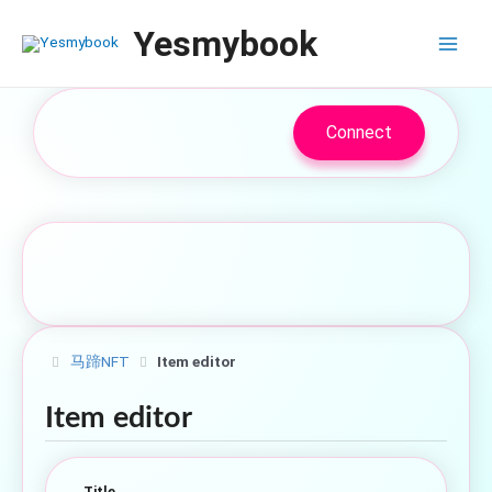
跳
Main
Yesmybook
至
Menu
内
容
Connect
马蹄NFT
Item editor
Item editor
Title