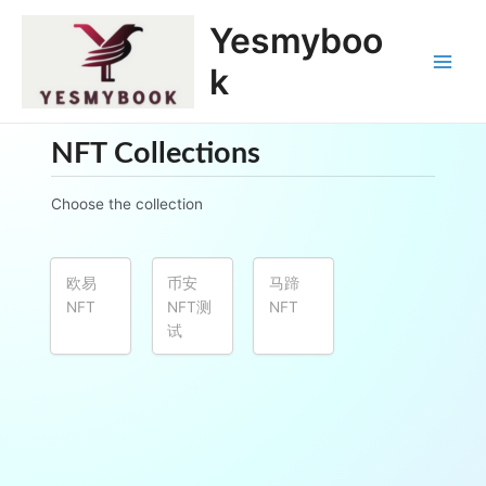
跳
Main
Yesmyboo
至
Menu
内
k
容
NFT Collections
Choose the collection
欧易
币安
马蹄
NFT
NFT测
NFT
试