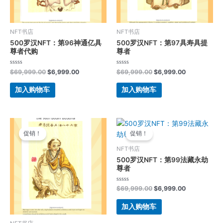
NFT书店
NFT书店
500罗汉NFT：第96神通亿具
500罗汉NFT：第97具寿具提
尊者代购
尊者
评
评
$
69,999.00
$
6,999.00
$
69,999.00
$
6,999.00
分
分
0
0
&sol;
&sol;
加入购物车
加入购物车
5
5
原
当
原
当
价
前
价
前
促销！
促销！
为：
价
为：
价
$69,999.00。
格
$69,999.00。
格
NFT书店
为：
为：
500罗汉NFT：第99法藏永劫
$6,999.00。
$6,999.00。
尊者
评
$
69,999.00
$
6,999.00
分
0
&sol;
加入购物车
5