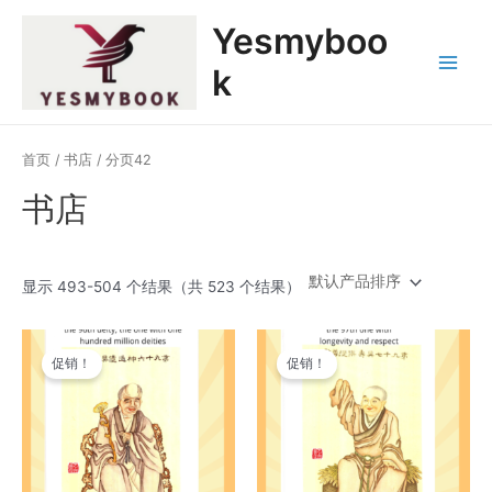
跳
Main
Yesmyboo
至
Menu
内
k
容
首页
/
书店
/ 分页42
书店
显示 493-504 个结果（共 523 个结果）
原
当
原
当
价
前
价
前
促销！
促销！
为：
价
为：
价
$69,999.00。
格
$69,999.00。
格
为：
为：
$6,999.00。
$6,999.00。