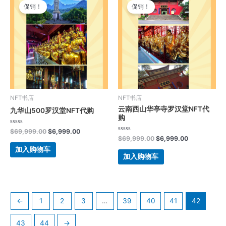
价
前
价
前
促销！
促销！
为：
价
为：
价
$69,999.00。
格
$69,999.00。
格
为：
为：
$6,999.00。
$6,999.00。
NFT书店
NFT书店
云南西山华亭寺罗汉堂NFT代
九华山500罗汉堂NFT代购
购
评
$
69,999.00
$
6,999.00
分
评
$
69,999.00
$
6,999.00
0
分
&sol;
0
加入购物车
5
&sol;
加入购物车
5
←
1
2
3
…
39
40
41
42
43
44
→