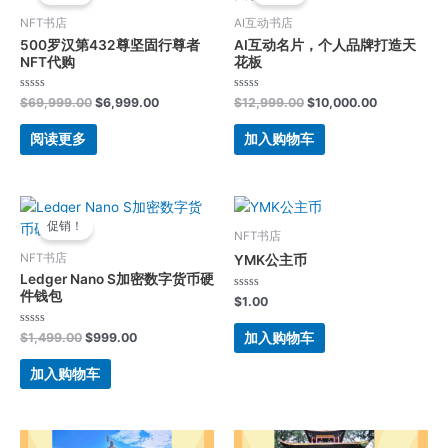
$69,999.00。
格
$12,999.00。
格
NFT书店
AI互动书店
为：
为：
500罗汉第432尊坚固行尊者
AI互动名片，个人品牌打造天
$6,999.00。
$10,000.0
NFT代购
花板
评
评
$
69,999.00
$
6,999.00
$
12,999.00
$
10,000.00
分
分
0
0
&sol;
&sol;
阅读更多
加入购物车
5
5
原
当
价
前
促销！
为：
价
NFT书店
$1,499.00。
格
NFT书店
YMK公主币
为：
Ledger Nano S加密数字货币硬
$999.00。
件钱包
评
$
1.00
分
0
&sol;
评
加入购物车
$
1,499.00
$
999.00
5
分
0
&sol;
加入购物车
5
原
当
原
当