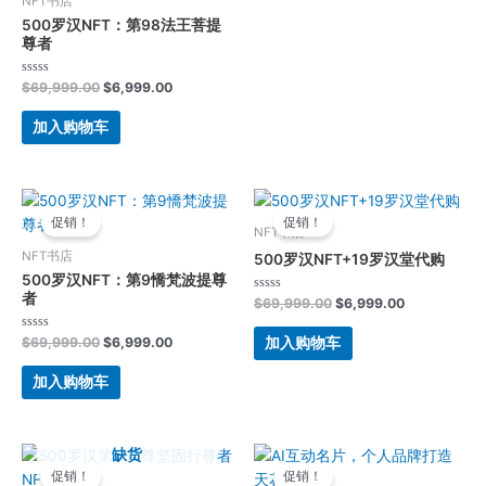
NFT书店
500罗汉NFT：第98法王菩提
尊者
评
$
69,999.00
$
6,999.00
分
0
&sol;
加入购物车
5
原
当
原
当
价
前
价
前
促销！
促销！
为：
价
为：
价
NFT书店
$69,999.00。
格
$69,999.00。
格
NFT书店
500罗汉NFT+19罗汉堂代购
为：
为：
500罗汉NFT：第9憍梵波提尊
$6,999.00。
$6,999.00。
者
评
$
69,999.00
$
6,999.00
分
0
&sol;
评
加入购物车
$
69,999.00
$
6,999.00
5
分
0
&sol;
加入购物车
5
原
当
原
当
缺货
价
前
价
前
促销！
促销！
为：
价
为：
价