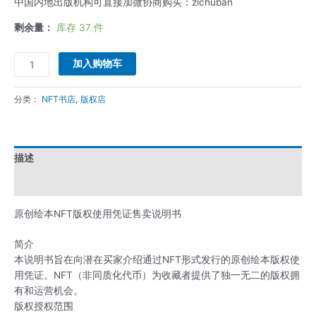
中国内地出版机构可直接加微协商购买：zichuban
林
适
剩余量：
库存 37 件
应
之
加入购物车
旅》
版
分类：
NFT书店
,
版权店
权
代
购
数
描述
量
用户评价 (0)
原创绘本NFT版权使用凭证售卖说明书
简介
本说明书旨在向潜在买家介绍通过NFT形式发行的原创绘本版权使
用凭证。NFT（非同质化代币）为收藏者提供了独一无二的版权拥
有和运营机会。
版权授权范围