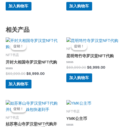
0
0
&sol;
&sol;
加入购物车
加入购物车
5
5
相关产品
原
当
原
当
价
前
价
前
促销！
促销！
促销！
促销！
为：
价
为：
价
NFT书店
$69,999.00。
格
$69,999.00。
格
NFT书店
昆明筇竹寺罗汉堂NFT代购
为：
为：
开封大相国寺罗汉堂NFT代购
$6,999.00。
$6,999.00。
评
$
69,999.00
$
6,999.00
分
评
0
$
69,999.00
$
6,999.00
分
&sol;
加入购物车
0
5
&sol;
加入购物车
5
原
当
价
前
促销！
促销！
为：
价
NFT书店
$549,999.00。
格
NFT书店
YMK公主币
为：
姑苏寒山寺罗汉堂NFT代购并
$54,999.00。