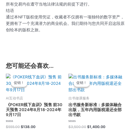
所有交易均在遵守当地法律法规的前提下进行。
结语
通过本NFT版权使用凭证，收藏者不仅拥有一项独特的数字资产，
更拥有了一个充满潜力的商业机会。我们期待与您共同开启这段原
创绘本的版权之旅。
您可能还会喜欢…
原
当
原
当
价
前
价
前
促销！
促销！
促销！
促销！
为：
价
为：
价
$555.00。
格
$3,500.00。
格
为：
为：
AI互动书店
出书做课服务
$138.00。
$1,400.00。
《POKER线下血训》预售 前30
出书服务新标准：多媒体融合
天预售 2024年8月18-2024年
出版，五年内用版税退还全部
9月17日
出书款
评
评
$
555.00
$
138.00
$
3,500.00
$
1,400.00
分
分