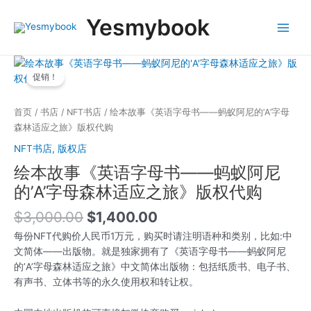
跳
Main
Yesmybook
至
Menu
内
容
原
当
绘
价
前
促销！
本
为：
价
故
$3,000.00。
格
事
首页
/
书店
/
NFT书店
/ 绘本故事《英语字母书——蚂蚁阿尼的’A’字母
为：
《英
森林适应之旅》版权代购
$1,400.00。
语
NFT书店
,
版权店
字
绘本故事《英语字母书——蚂蚁阿尼
母
书
的’A’字母森林适应之旅》版权代购
——
$
3,000.00
$
1,400.00
蚂
蚁
每份NFT代购价人民币1万元，购买时请注明语种和类别，比如:中
阿
文简体——出版物。就是独家拥有了《英语字母书——蚂蚁阿尼
尼
的’A’字母森林适应之旅》中文简体出版物：包括纸质书、电子书、
的'A'字
有声书、立体书等的永久使用权和转让权。
母
森