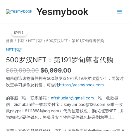
跳
Main
Yesmybook
至
Menu
内
容
原
当
500
价
前
促销！
罗
为：
价
汉
首页
/
书店
/
NFT书店
/ 500罗汉NFT：第191罗旬尊者代购
$69,999.00。
格
NFT：
NFT书店
为：
第
$6,999.00。
500罗汉NFT：第191罗旬尊者代购
191
罗
$
69,999.00
$
6,999.00
旬
尊
如果想迅速抢得并拥有500尊罗汉NFT和19座罗汉堂NFT，而暂时
者
没空学习操作及转售，可委托
https://yesmybook.com
代
购
的客服（唯一联系邮箱：
nftshudian@gmail.com
，唯一收款微
数
信：zichuban唯一收款支付宝：kaiyunribao@126.com 及唯一收
量
款paypal: 81118881@qq.com）代为创建钱包，购买指定NFT，并
为您绑定硬件钱包，将极具安全性的硬件钱包快递到您手上。
本产品标价不是最终价格，在以太坊单价高时会低于opensea市场