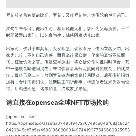
用户评价 (0)
罗旬尊者俗称薄命比丘。罗旬，又作罗旬喻。为佛陀的声闻弟子。
罗旬生来命薄，他出生时，相师说他无相，故不为父母所爱。十二
时即被逐出家门，以乞食为生，佛使阿难劝其出家。
出家时，佛以手摩其顶，头发即堕。袈裟着身，佛为立名罗旬。出
家为比丘，不但自己遭殃，而且牵连累众僧，化来的斋饭不翼而
飞，枉受饥渴之苦。佛祖查寻原由，将众僧分作两批同时供食，其
中一部饮食瞬进间消失；未得饮食者再分两批同时供饮食，如此展
转，最终只剩二人，放到罗旬钵内的饮食转瞬即逝。后受佛祖福力
加持，食物不再消失。波斯匿王闻听此事，特遣使者送米为罗旬设
福。后精进不息，诸事如意，终成罗汉果位。
请直接在opensea全球NFT市场抢购
[opensea link=”
https://opensea.io/assets/0x495f947276749ce646f68ac8c24
8420045cb7b5e/45981360200314974419977546609925953