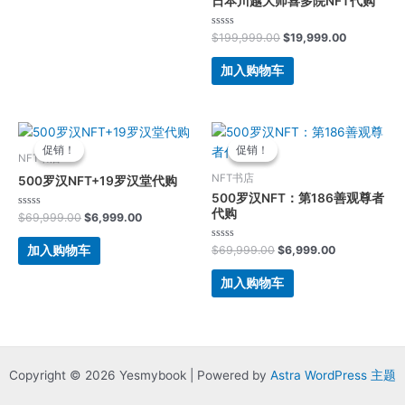
日本川越大师喜多院NFT代购
评
$
199,999.00
$
19,999.00
分
0
&sol;
加入购物车
5
原
当
原
当
价
前
价
前
促销！
促销！
促销！
促销！
为：
价
为：
价
NFT书店
$69,999.00。
格
$69,999.00。
格
NFT书店
500罗汉NFT+19罗汉堂代购
为：
为：
500罗汉NFT：第186善观尊者
$6,999.00。
$6,999.00。
代购
评
$
69,999.00
$
6,999.00
分
0
&sol;
评
加入购物车
$
69,999.00
$
6,999.00
5
分
0
&sol;
加入购物车
5
Copyright © 2026 Yesmybook | Powered by
Astra WordPress 主题