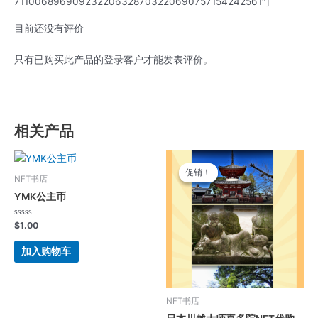
711006896909232206328703220690757154242561″]
目前还没有评价
只有已购买此产品的登录客户才能发表评价。
相关产品
原
当
价
前
促销！
促销！
为：
价
NFT书店
$199,999.00。
格
YMK公主币
为：
$19,999.
评
$
1.00
分
0
&sol;
加入购物车
5
NFT书店