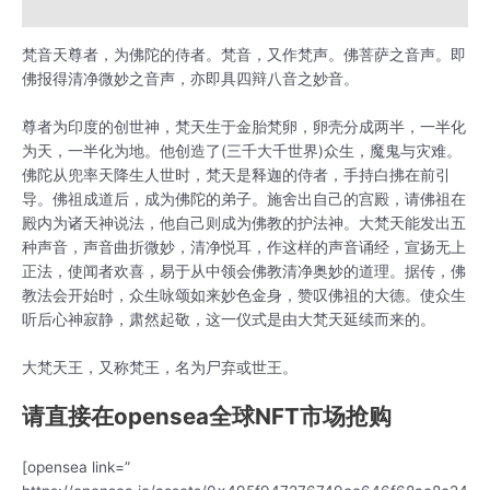
用户评价 (0)
梵音天尊者，为佛陀的侍者。梵音，又作梵声。佛菩萨之音声。即
佛报得清净微妙之音声，亦即具四辩八音之妙音。
尊者为印度的创世神，梵天生于金胎梵卵，卵壳分成两半，一半化
为天，一半化为地。他创造了(三千大千世界)众生，魔鬼与灾难。
佛陀从兜率天降生人世时，梵天是释迦的侍者，手持白拂在前引
导。佛祖成道后，成为佛陀的弟子。施舍出自己的宫殿，请佛祖在
殿内为诸天神说法，他自己则成为佛教的护法神。大梵天能发出五
种声音，声音曲折微妙，清净悦耳，作这样的声音诵经，宣扬无上
正法，使闻者欢喜，易于从中领会佛教清净奥妙的道理。据传，佛
教法会开始时，众生咏颂如来妙色金身，赞叹佛祖的大德。使众生
听后心神寂静，肃然起敬，这一仪式是由大梵天延续而来的。
大梵天王，又称梵王，名为尸弃或世王。
请直接在opensea全球NFT市场抢购
[opensea link=”