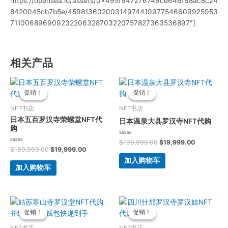
https://opensea.io/assets/0x495f947276749ce646f68ac8c24
8420045cb7b5e/45981360200314974419977546609925953
711006896909232206328703220757827363536897″]
相关产品
原
当
原
当
价
前
价
前
促销！
促销！
促销！
促销！
为：
价
为：
价
$199,999.00。
格
$199,999.00。
格
NFT书店
NFT书店
为：
为：
日本五百罗汉寺荣螺堂NFT代
日本温泉大县罗汉寺NFT代购
$19,999.00。
$19,999.
购
评
$
199,999.00
$
19,999.00
分
评
$
199,999.00
$
19,999.00
0
分
&sol;
0
加入购物车
5
&sol;
加入购物车
5
原
当
原
当
价
前
价
前
促销！
促销！
促销！
促销！
为：
价
为：
价
$549,999.00。
格
$199,999.00。
格