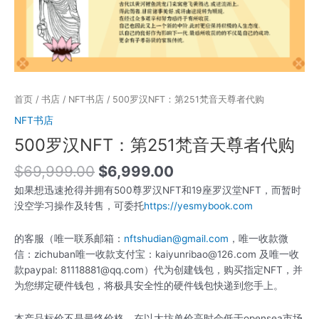
首页
/
书店
/
NFT书店
/ 500罗汉NFT：第251梵音天尊者代购
NFT书店
500罗汉NFT：第251梵音天尊者代购
$
69,999.00
$
6,999.00
如果想迅速抢得并拥有500尊罗汉NFT和19座罗汉堂NFT，而暂时
没空学习操作及转售，可委托
https://yesmybook.com
的客服（唯一联系邮箱：
nftshudian@gmail.com
，唯一收款微
信：zichuban唯一收款支付宝：kaiyunribao@126.com 及唯一收
款paypal: 81118881@qq.com）代为创建钱包，购买指定NFT，并
为您绑定硬件钱包，将极具安全性的硬件钱包快递到您手上。
本产品标价不是最终价格，在以太坊单价高时会低于opensea市场