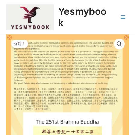
跳
Main
Yesmyboo
至
Menu
内
k
容
原
当
500
价
前
促销！
罗
为：
价
汉
$69,999.00。
格
NFT：
为：
第
$6,999.00。
251
梵
音
天
尊
者
代
购
数
量