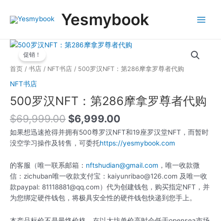
跳
Main
Yesmybook
至
Menu
内
容
原
当
500
价
前
促销！
罗
为：
价
汉
首页
/
书店
/
NFT书店
/ 500罗汉NFT：第286摩拿罗尊者代购
$69,999.00。
格
NFT：
NFT书店
为：
第
$6,999.00。
500罗汉NFT：第286摩拿罗尊者代购
286
摩
$
69,999.00
$
6,999.00
拿
罗
如果想迅速抢得并拥有500尊罗汉NFT和19座罗汉堂NFT，而暂时
尊
没空学习操作及转售，可委托
https://yesmybook.com
者
代
的客服（唯一联系邮箱：
nftshudian@gmail.com
，唯一收款微
购
信：zichuban唯一收款支付宝：kaiyunribao@126.com 及唯一收
数
款paypal: 81118881@qq.com）代为创建钱包，购买指定NFT，并
量
为您绑定硬件钱包，将极具安全性的硬件钱包快递到您手上。
本产品标价不是最终价格，在以太坊单价高时会低于opensea市场