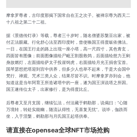
用户评价 (0)
摩拿罗尊者，古印度那揭下国常自在王之次子。被禅宗尊为西天二
十八祖之第二十二祖。
据《景德传灯录》等载，尊者三十岁时，随名僧婆苏槃豆出家，被
付正法眼藏。行化舒心法至西印度时，曾使唤国王得度皈依佛法。
一日，在国王行走的路上出现一座小塔，高一尺四寸，其色青玄，
四面皆有图像；前面图像描绘尸毗王割股救鸽，后面描绘慈力王剜
身故燃灯，左面描绘萨太子投崖饲虎，右面描绘月光王捐舍宝首。
国琴瑟想把塔迎到宫中供养，但多少人也举不起来，于是大会国中
梵行、禅观、咒术三类人众，结果尽皆不识。时摩拿罗亦到会，他
知道这是当年阿育王所造诸塔中的一座，遂为国王演说塔之所因。
国王遂传位太子，出家修行，是为得度比丘。
后尊者又至月支国，继续弘法，付法藏于鹤勒那，说偈曰：“心随
万境转，转处实能幽，随流认得性，无喜复无忧”。说毕，伽跌而
坐，入于涅槃，鹤勒那与月氏国王起塔供奉。
请直接在opensea全球NFT市场抢购