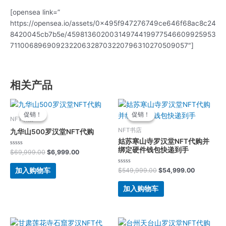
[opensea link=”
https://opensea.io/assets/0x495f947276749ce646f68ac8c24
8420045cb7b5e/45981360200314974419977546609925953
711006896909232206328703220796310270509057″]
相关产品
原
当
原
当
价
前
价
前
促销！
促销！
促销！
促销！
为：
价
为：
价
NFT书店
$69,999.00。
格
$549,999.00。
格
NFT书店
九华山500罗汉堂NFT代购
为：
为：
姑苏寒山寺罗汉堂NFT代购并
$6,999.00。
$54,999.
绑定硬件钱包快递到手
评
$
69,999.00
$
6,999.00
分
0
&sol;
评
加入购物车
$
549,999.00
$
54,999.00
5
分
0
&sol;
加入购物车
5
原
当
原
当