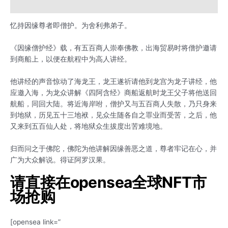
用户评价 (0)
忆持因缘尊者即僧护。为舍利弗弟子。
《因缘僧护经》载，有五百商人崇奉佛教，出海贸易时将僧护邀请
到商船上，以便在航程中为高人讲经。
他讲经的声音惊动了海龙王，龙王遂祈请他到龙宫为龙子讲经，他
应邀入海，为龙众讲解《四阿含经》商船返航时龙王父子将他送回
航船，同回大陆。将近海岸咐，僧护又与五百商人失散，乃只身来
到地狱，历见五十三地袱，见众生随各自之罪业而受苦，之后，他
又来到五百仙人处，将地狱众生拔度出苦难境地。
归而问之于佛陀，佛陀为他讲解因缘善恶之道，尊者牢记在心，并
广为大众解说。得证阿罗汉果。
请直接在opensea全球NFT市
场抢购
[opensea link=”