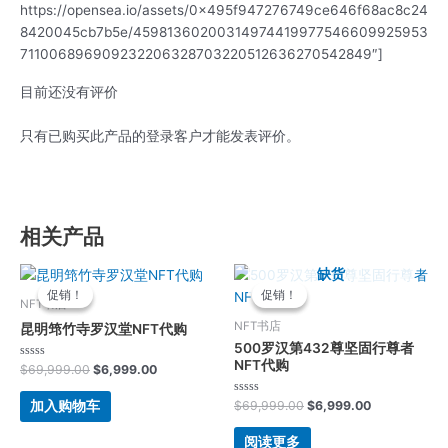
https://opensea.io/assets/0x495f947276749ce646f68ac8c24
8420045cb7b5e/45981360200314974419977546609925953
711006896909232206328703220512636270542849″]
目前还没有评价
只有已购买此产品的登录客户才能发表评价。
相关产品
原
当
原
当
缺货
价
前
价
前
促销！
促销！
促销！
促销！
为：
价
为：
价
NFT书店
$69,999.00。
格
$69,999.00。
格
NFT书店
昆明筇竹寺罗汉堂NFT代购
为：
为：
500罗汉第432尊坚固行尊者
$6,999.00。
$6,999.00。
NFT代购
评
$
69,999.00
$
6,999.00
分
0
&sol;
评
加入购物车
$
69,999.00
$
6,999.00
5
分
0
&sol;
阅读更多
5