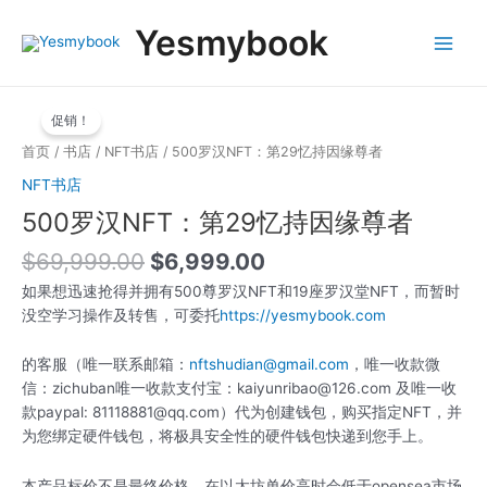
跳
Main
Yesmybook
至
Menu
内
容
原
当
500
价
前
促销！
罗
为：
价
汉
首页
/
书店
/
NFT书店
/ 500罗汉NFT：第29忆持因缘尊者
$69,999.00。
格
NFT：
NFT书店
为：
第
$6,999.00。
500罗汉NFT：第29忆持因缘尊者
29
忆
$
69,999.00
$
6,999.00
持
因
如果想迅速抢得并拥有500尊罗汉NFT和19座罗汉堂NFT，而暂时
缘
没空学习操作及转售，可委托
https://yesmybook.com
尊
者
的客服（唯一联系邮箱：
nftshudian@gmail.com
，唯一收款微
数
信：zichuban唯一收款支付宝：kaiyunribao@126.com 及唯一收
量
款paypal: 81118881@qq.com）代为创建钱包，购买指定NFT，并
为您绑定硬件钱包，将极具安全性的硬件钱包快递到您手上。
本产品标价不是最终价格，在以太坊单价高时会低于opensea市场