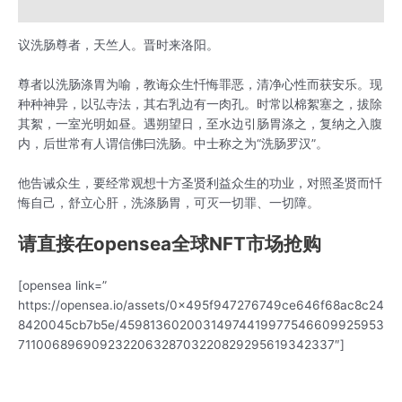
用户评价 (0)
议洗肠尊者，天竺人。晋时来洛阳。
尊者以洗肠涤胃为喻，教诲众生忏悔罪恶，清净心性而获安乐。现
种种神异，以弘寺法，其右乳边有一肉孔。时常以棉絮塞之，拔除
其絮，一室光明如昼。遇朔望日，至水边引肠胃涤之，复纳之入腹
内，后世常有人谓信佛曰洗肠。中士称之为“洗肠罗汉”。
他告诫众生，要经常观想十方圣贤利益众生的功业，对照圣贤而忏
悔自己，舒立心肝，洗涤肠胃，可灭一切罪、一切障。
请直接在opensea全球NFT市场抢购
[opensea link=”
https://opensea.io/assets/0x495f947276749ce646f68ac8c24
8420045cb7b5e/45981360200314974419977546609925953
711006896909232206328703220829295619342337″]