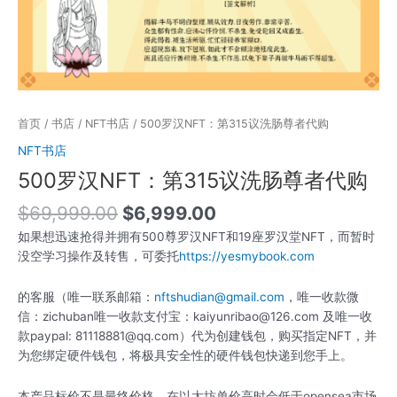
首页
/
书店
/
NFT书店
/ 500罗汉NFT：第315议洗肠尊者代购
NFT书店
500罗汉NFT：第315议洗肠尊者代购
$
69,999.00
$
6,999.00
如果想迅速抢得并拥有500尊罗汉NFT和19座罗汉堂NFT，而暂时
没空学习操作及转售，可委托
https://yesmybook.com
的客服（唯一联系邮箱：
nftshudian@gmail.com
，唯一收款微
信：zichuban唯一收款支付宝：kaiyunribao@126.com 及唯一收
款paypal: 81118881@qq.com）代为创建钱包，购买指定NFT，并
为您绑定硬件钱包，将极具安全性的硬件钱包快递到您手上。
本产品标价不是最终价格，在以太坊单价高时会低于opensea市场