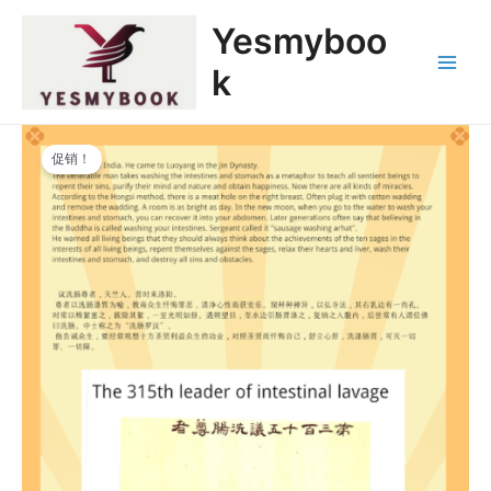
跳
Main
Yesmyboo
至
Menu
内
k
容
原
当
500
价
前
促销！
罗
为：
价
汉
$69,999.00。
格
NFT：
为：
第
$6,999.00。
315
议
洗
肠
尊
者
代
购
数
量