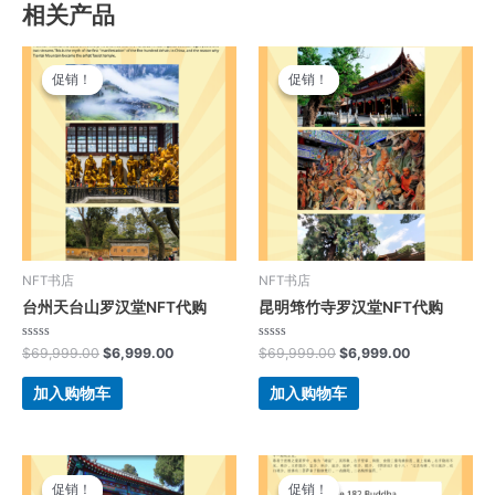
相关产品
原
当
原
当
价
前
价
前
促销！
促销！
促销！
促销！
为：
价
为：
价
$69,999.00。
格
$69,999.00。
格
为：
为：
$6,999.00。
$6,999.00。
NFT书店
NFT书店
台州天台山罗汉堂NFT代购
昆明筇竹寺罗汉堂NFT代购
评
评
$
69,999.00
$
6,999.00
$
69,999.00
$
6,999.00
分
分
0
0
&sol;
&sol;
加入购物车
加入购物车
5
5
原
当
原
当
价
前
价
前
促销！
促销！
促销！
促销！