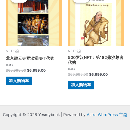
为：
价
为：
价
$69,999.00。
格
$69,999.00。
格
为：
为：
$6,999.00。
$6,999.00。
NFT书店
NFT书店
500罗汉NFT：第182弗沙尊者
北京碧云寺罗汉堂NFT代购
代购
评
$
69,999.00
$
6,999.00
分
评
$
69,999.00
$
6,999.00
0
分
&sol;
0
加入购物车
5
&sol;
加入购物车
5
Copyright © 2026 Yesmybook | Powered by
Astra WordPress 主题