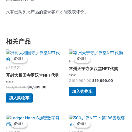
只有已购买此产品的登录客户才能发表评价。
相关产品
原
当
原
当
价
前
价
前
促销！
促销！
促销！
促销！
为：
价
为：
价
NFT书店
$69,999.00。
格
$199,999.00。
格
NFT书店
常州天宁寺罗汉堂NFT代购
为：
为：
开封大相国寺罗汉堂NFT代购
$6,999.00。
$19,999.
评
$
199,999.00
$
19,999.00
分
评
0
$
69,999.00
$
6,999.00
分
&sol;
加入购物车
0
5
&sol;
加入购物车
5
原
当
原
当
价
前
价
前
促销！
促销！
促销！
促销！
为：
价
为：
价
$1,499.00。
格
$69,999.00。
格