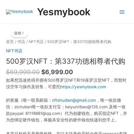
跳
Main
Yesmybook
至
Menu
内
容
原
当
500
价
前
促销！
罗
为：
价
汉
首页
/
书店
/
NFT书店
/ 500罗汉NFT：第337功德相尊者代购
$69,999.00。
格
NFT：
NFT书店
为：
第
$6,999.00。
500罗汉NFT：第337功德相尊者代购
337
功
$
69,999.00
$
6,999.00
德
相
如果想迅速抢得并拥有500尊罗汉NFT和19座罗汉堂NFT，而暂时
尊
没空学习操作及转售，可委托
https://yesmybook.com
者
代
的客服（唯一联系邮箱：
nftshudian@gmail.com
，唯一收款微
购
信：zichuban唯一收款支付宝：kaiyunribao@126.com 及唯一收
数
款paypal: 81118881@qq.com）代为创建钱包，购买指定NFT，并
量
为您绑定硬件钱包，将极具安全性的硬件钱包快递到您手上。
本产品标价不是最终价格，在以太坊单价高时会低于opensea市场