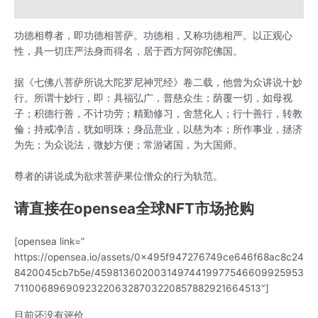
用户评价 (0)
功德相尊者，即功德相菩萨。功德相，又称功德相严。以正观心
性，具一切庄严法身而得名，居于西方阿弥陀佛国。
据《七佛八菩萨所说大陀罗尼神咒经》卷二载，他曾为众讲说十妙
行。所谓十妙行，即：具福弘广，普慈众生；荫覆一切，如母视
子；积德行善，不计功劳；精勤修习，舍慧化人；行十善行，转教
倫；持戒净洁，犹如明珠；身品意业，以慈为本；所作事业，拯济
为先；为众说法，微妙方便；常游诸国，为大国师。
尊者的讲说成为欲求菩萨果位僧众的行为轨范。
请直接在opensea全球NFT市场抢购
[opensea link=”
https://opensea.io/assets/0x495f947276749ce646f68ac8c24
8420045cb7b5e/45981360200314974419977546609925953
711006896909232206328703220857882921664513″]
目前还没有评价