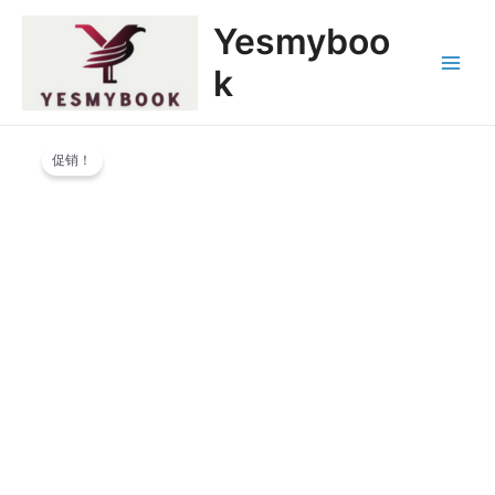
跳
Main
Yesmyboo
至
Menu
内
k
容
原
当
500
价
前
促销！
罗
为：
价
汉
$69,999.00。
格
NFT：
为：
第
$6,999.00。
51
不
着
世
间
尊
者
数
量