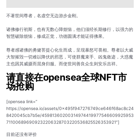
用户评价 (0)
不著世间尊者，名虚空无边游步金刚。
诸佛修行初斯，也有无数心障烦恼，他们须经长期修行，以强力的
智慧破除烦恼，修成正觉，功德圆满才能证得佛果。
尊者感诸佛的勇健菩提心化生而成，呈现暴怒可畏相。尊者以大威
大智摧毁一切难以降伏的邪恶，可使群魔束手、凶鬼敛迹，大惑魔
主也因其威摄而屈身归服。而使世间善良众生则安乐吉祥。
请直接在opensea全球NFT市
场抢购
[opensea link=”
https://opensea.io/assets/0x495f947276749ce646f68ac8c24
8420045cb7b5e/45981360200314974419977546609925953
711006896909232206328703220536825526353921″]
目前还没有评价