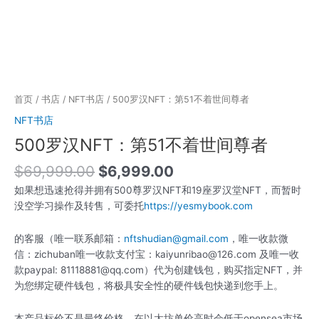
首页
/
书店
/
NFT书店
/ 500罗汉NFT：第51不着世间尊者
NFT书店
500罗汉NFT：第51不着世间尊者
$
69,999.00
$
6,999.00
如果想迅速抢得并拥有500尊罗汉NFT和19座罗汉堂NFT，而暂时
没空学习操作及转售，可委托
https://yesmybook.com
的客服（唯一联系邮箱：
nftshudian@gmail.com
，唯一收款微
信：zichuban唯一收款支付宝：kaiyunribao@126.com 及唯一收
款paypal: 81118881@qq.com）代为创建钱包，购买指定NFT，并
为您绑定硬件钱包，将极具安全性的硬件钱包快递到您手上。
本产品标价不是最终价格，在以太坊单价高时会低于opensea市场