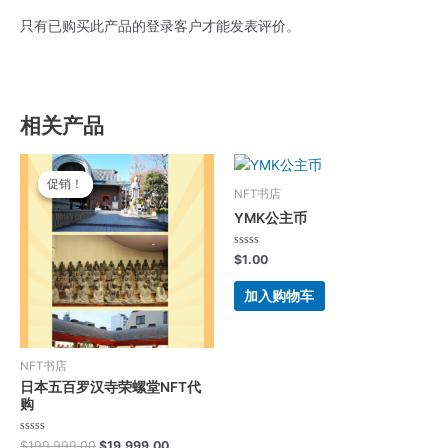
只有已购买此产品的登录客户才能发表评价。
相关产品
原
当
价
前
促销！
促销！
为：
价
NFT书店
$199,999.00。
格
YMK公主币
为：
$19,999.00。
评
$
1.00
分
0
&sol;
加入购物车
5
NFT书店
日本五百罗汉寺荣螺堂NFT代
购
评
$
199,999.00
$
19,999.00