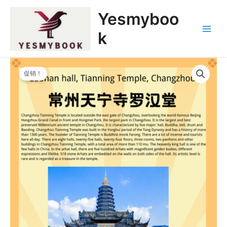
跳
Main
Yesmyboo
至
Menu
内
k
容
原
当
常
价
前
促销！
州
为：
价
天
$199,999.00。
格
宁
为：
寺
$19,999.00。
罗
汉
堂
NFT
代
购
数
量