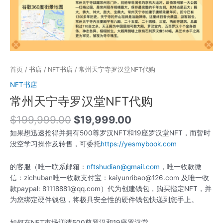
首页
/
书店
/
NFT书店
/ 常州天宁寺罗汉堂NFT代购
NFT书店
常州天宁寺罗汉堂NFT代购
$
199,999.00
$
19,999.00
如果想迅速抢得并拥有500尊罗汉NFT和19座罗汉堂NFT，而暂时
没空学习操作及转售，可委托
https://yesmybook.com
的客服（唯一联系邮箱：
nftshudian@gmail.com
，唯一收款微
信：zichuban唯一收款支付宝：kaiyunribao@126.com 及唯一收
款paypal: 81118881@qq.com）代为创建钱包，购买指定NFT，并
为您绑定硬件钱包，将极具安全性的硬件钱包快递到您手上。
如何在NFT市场迎请500尊罗汉和19座罗汉堂