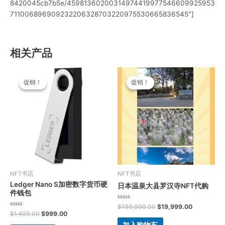
8420045cb7b5e/45981360200314974419977546609925953
711006896909232206328703220975530665836545″]
相关产品
原
当
原
当
价
前
价
前
促销！
促销！
促销！
促销！
为：
价
为：
价
$1,499.00。
格
$199,999.00。
格
为：
为：
$999.00。
$19,999.
NFT书店
NFT书店
Ledger Nano S加密数字货币硬
日本温泉大县罗汉寺NFT代购
件钱包
评
$
199,999.00
$
19,999.00
分
评
$
1,499.00
$
999.00
0
分
&sol;
0
加入购物车