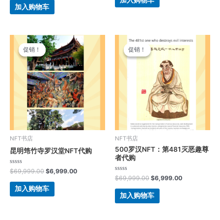
5
&sol;
加入购物车
5
原
当
原
当
价
前
价
前
促销！
促销！
促销！
促销！
为：
价
为：
价
$69,999.00。
格
$69,999.00。
格
为：
为：
$6,999.00。
$6,999.00。
NFT书店
NFT书店
500罗汉NFT：第481灭恶趣尊
昆明筇竹寺罗汉堂NFT代购
者代购
评
$
69,999.00
$
6,999.00
分
评
$
69,999.00
$
6,999.00
0
分
&sol;
0
加入购物车
5
&sol;
加入购物车
5