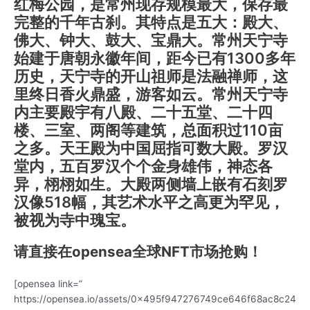
红梅公园，是常州现存规模最大，保存最
完整的千年古刹。其特点是五大：殿大、
佛大、钟大、鼓大、宝鼎大。常州天宁寺
始建于唐朝永徽年间，距今已有1300多年
历史，天宁寺的开山祖师是法融禅师，这
里终日香火鼎盛，游客如云。常州天宁寺
内主要殿宇有八殿、二十五堂、二十四
楼、三室、两阁等建筑，总面积过110亩
之多。天王殿为中国屈指可数大殿。罗汉
堂内，五百罗汉个个金身雄伟，神态各
异，栩栩如生。大殿两侧墙上嵌有石刻罗
汉像518幅，其艺术水平之高更为罕见，
被视为寺中瑰宝。
请直接在opensea全球NFT市场抢购！
[opensea link=”
https://opensea.io/assets/0x495f947276749ce646f68ac8c24