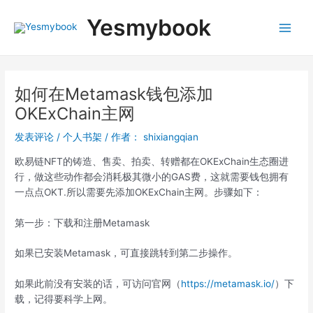
跳
Post
Main
Yesmybook
至
navigation
Menu
内
容
如何在Metamask钱包添加
OKExChain主网
发表评论
/
个人书架
/ 作者：
shixiangqian
欧易链NFT的铸造、售卖、拍卖、转赠都在OKExChain生态圈进
行，做这些动作都会消耗极其微小的GAS费，这就需要钱包拥有
一点点OKT.所以需要先添加OKExChain主网。步骤如下：
第一步：下载和注册Metamask
如果已安装Metamask，可直接跳转到第二步操作。
如果此前没有安装的话，可访问官网（
https://metamask.io/
）下
载，记得要科学上网。