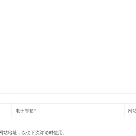
电
网
子
站
邮
箱
网站地址，以便下次评论时使用。
*