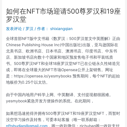
如何在NFT市场迎请500尊罗汉和19座
罗汉堂
发表评论
/
罗汉
/ 作者：
shixiangqian
全球首部NFT版中文书籍《数罗汉：500罗汉签文中英图解》正由
Chinese Publishing House Inc(中国出版社)出版，亚马逊国际在
北美书店、欧洲书店、日本书店、澳洲书店、印度书店、中东书
店、新加坡书店向数十个国家和地区预发售电子书和平装纸质
书。500尊罗汉NFT和全球18座罗汉堂NFT已在公链永久性铸造完
成，即将在全球最大的NFT市场Opensea公开上架销售。网址
是：https://opensea.io/yesmybooks 预售期间，每个NFT的起始
地板价为0.25个以太坊。
由于中国内地用户科学上网、中英翻译、支付提现都很困难。
yesmybook紧急开发方便操作的系统。在此期间，
如果想迅速抢得并拥有500尊罗汉NFT和19座罗汉堂NFT，而暂时
没空学习操作及转售，可委本站客服（唯一联系邮箱：
nftshudian@gmail.com
，唯一收款微信：zichuban唯一收款支付