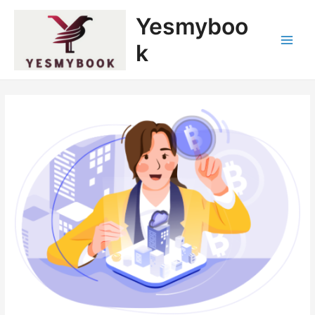
跳
Post
Main
Yesmyboo
至
navigation
Menu
内
k
容