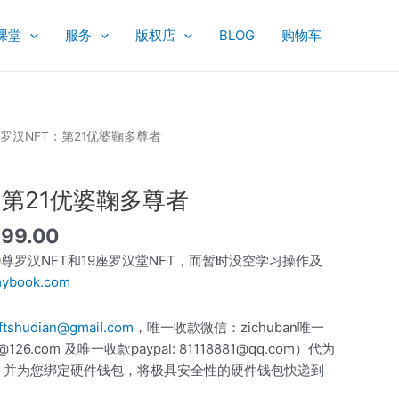
课堂
服务
版权店
BLOG
购物车
当
00罗汉NFT：第21优婆鞠多尊者
前
价
：第21优婆鞠多尊者
,999.00。
格
为：
999.00
$6,999.00。
尊罗汉NFT和19座罗汉堂NFT，而暂时没空学习操作及
smybook.com
ftshudian@gmail.com
，唯一收款微信：zichuban唯一
126.com 及唯一收款paypal: 81118881@qq.com）代为
，并为您绑定硬件钱包，将极具安全性的硬件钱包快递到