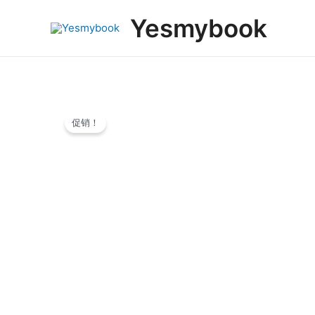
跳
Yesmybook
至
内
容
促销！