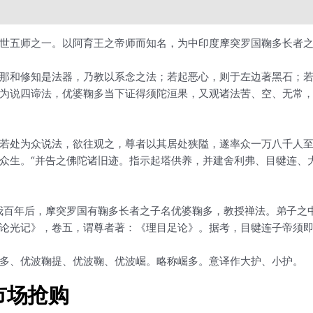
世五师之一。以阿育王之帝师而知名，为中印度摩突罗国鞠多长者
那和修知是法器，乃教以系念之法；若起恶心，则于左边著黑石；
为说四谛法，优婆鞠多当下证得须陀洹果，又观诸法苦、空、无常
若处为众说法，欲往观之，尊者以其居处狭隘，遂率众一万八千人至
众生。“并告之佛陀诸旧迹。指示起塔供养，并建舍利弗、目犍连、
我百年后，摩突罗国有鞠多长者之子名优婆鞠多，教授禅法。弟子之
论光记》，卷五，谓尊者著：《理目足论》。据考，目犍连子帝须
多、优波鞠提、优波鞠、优波崛。略称崛多。意译作大护、小护。
T市场抢购