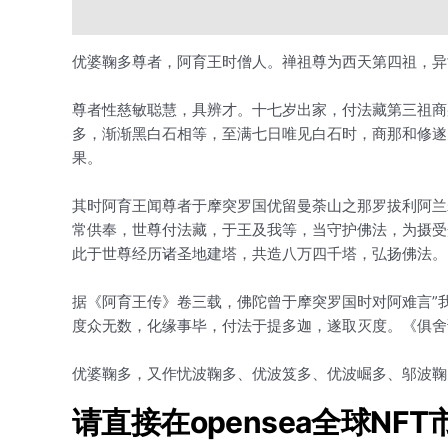
描述
用户评价 (0)
优婆鞠多尊者，阿育王时僧人。禅祖尊为西天第四祖，异
尊者性慈敏聪慧，具辨才。十七岁出家，付法藏第三祖商
多，渐渐黑白石相等，至满七日唯见白石时，商那和修遂
果。
其时阿育王闻尊者于摩突罗国优留曼荼山之那罗拔利阿兰
常供奉，世尊付法藏，于王及我等，当守护佛法，为摄受
此于世尊经历诸圣地建塔，共造八万四千塔，弘扬佛法。
据《阿育王传》卷三载，佛陀曾于摩突罗国时对阿难言”
度众无数，化缘事毕，付法于提多迦，遂取灭度。《俱舍
优婆鞠多，又作忧波鞠多、优波笈多、优波崛多、邬波鞠
请直接在opensea全球NF