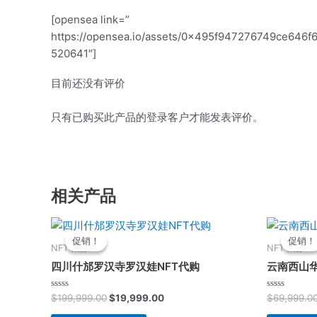
[opensea link=”
https://opensea.io/assets/0x495f947276749ce
520641″]
目前还没有评价
只有已购买此产品的登录客户才能发表评价。
相关产品
原
当
价
前
促销！
促销！
促销！
促销！
为：
价
NFT书店
NFT书店
$199,999.00。
格
四川什邡罗汉寺罗汉娃NFT代购
云南西山华
为：
$19,999.00。
评
评
$
199,999.00
$
19,999.00
$
69,999.0
分
分
0
0