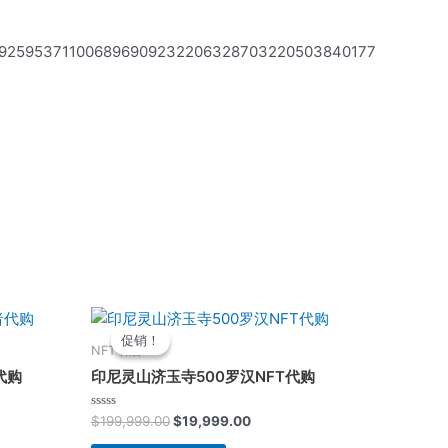
09925953711006896909232206328703220503840177
原
当
价
前
促销！
促销！
为：
价
NFT书店
$199,999.00。
格
代购
印尼灵山济玉寺500罗汉NFT代购
为：
0。
$19,999.00。
评
$
199,999.00
$
19,999.00
分
0