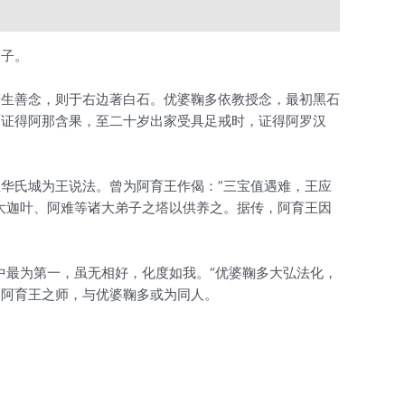
之子。
若生善念，则于右边著白石。优婆鞠多依教授念，最初黑石
，证得阿那含果，至二十岁出家受具足戒时，证得阿罗汉
华氏城为王说法。曾为阿育王作偈：”三宝值遇难，王应
大迦叶、阿难等诸大弟子之塔以供养之。据传，阿育王因
中最为第一，虽无相好，化度如我。“优婆鞠多大弘法化，
即阿育王之师，与优婆鞠多或为同人。