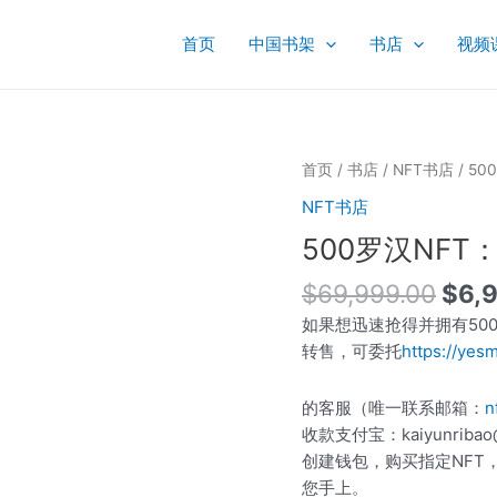
首页
中国书架
书店
视频
原
500
首页
/
书店
/
NFT书店
/ 5
价
罗
NFT书店
为：
汉
500罗汉NFT
$69
NFT：
第
$
69,999.00
$
6,
21
如果想迅速抢得并拥有500
优
转售，可委托
https://ye
婆
鞠
的客服（唯一联系邮箱：
n
多
收款支付宝：kaiyunribao@
尊
创建钱包，购买指定NFT
者
您手上。
数