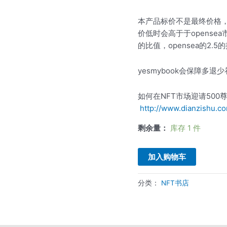
量
本产品标价不是最终价格，
价低时会高于于opens
的比值，opensea的2.
yesmybook会保障多
如何在NFT市场迎请500
http://www.dianzishu.c
剩余量：
库存 1 件
加入购物车
分类：
NFT书店