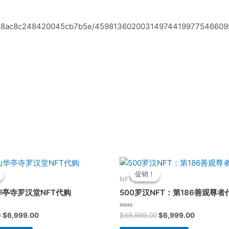
646f68ac8c248420045cb7b5e/459813602003149744199775466
原
当
原
当
价
前
价
前
促销！
促销！
为：
价
为：
价
NFT书店
$69,999.00。
格
$69,999.00。
格
亭寺罗汉堂NFT代购
500罗汉NFT：第186善观尊者
为：
为：
$6,999.00。
$6,999.0
评
0
$
6,999.00
$
69,999.00
$
6,999.00
分
0