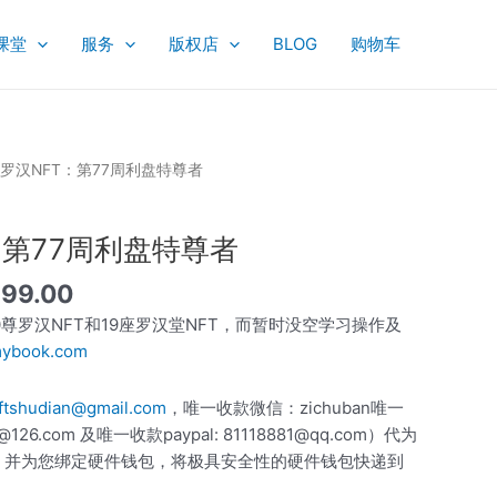
课堂
服务
版权店
BLOG
购物车
当
00罗汉NFT：第77周利盘特尊者
前
价
：第77周利盘特尊者
,999.00。
格
为：
999.00
$6,999.00。
尊罗汉NFT和19座罗汉堂NFT，而暂时没空学习操作及
smybook.com
ftshudian@gmail.com
，唯一收款微信：zichuban唯一
126.com 及唯一收款paypal: 81118881@qq.com）代为
，并为您绑定硬件钱包，将极具安全性的硬件钱包快递到