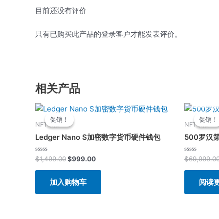
目前还没有评价
只有已购买此产品的登录客户才能发表评价。
相关产品
原
当
价
前
促销！
促销！
促销！
促销！
为：
价
NFT书店
NFT书店
$1,499.00。
格
Ledger Nano S加密数字货币硬件钱包
500罗汉
为：
$999.00。
评
评
$
1,499.00
$
999.00
$
69,999.0
分
分
0
0
&sol;
&sol;
加入购物车
阅读
5
5