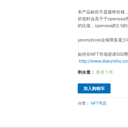
量
本产品标价不是最终价格，
价低时会高于于opens
的比值，opensea的2.
yesmybook会保障多
如何在NFT市场迎请500
http://www.dianzishu.c
剩余量：
库存 1 件
加入购物车
分类：
NFT书店