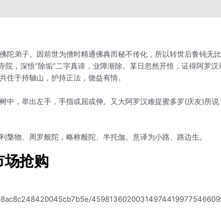
佛陀弟子。因前世为僧时精通佛典而秘不传化，所以转世后鲁钝无
扫寺院，深悟“除垢”二字真谛，业障渐除。某日忽然开悟，证得阿罗
共住于持轴山，护持正法，饶益有情。
树中，举出左手，手指或屈或伸。又大阿罗汉难提蜜多罗(庆友)所
利槃物、周罗般陀，略称般陀、半托伽。意译为小路、路边生。
T市场抢购
646f68ac8c248420045cb7b5e/459813602003149744199775466