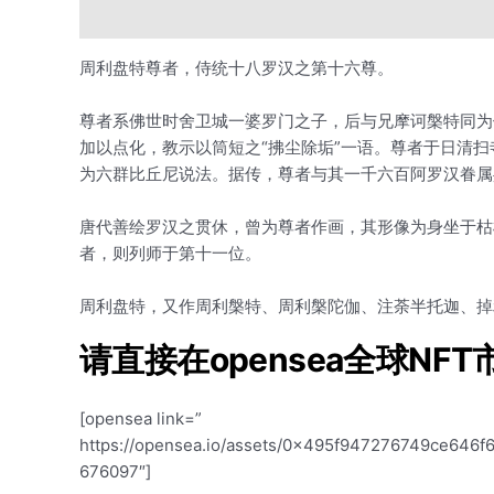
描述
用户评价 (0)
周利盘特尊者，侍统十八罗汉之第十六尊。
尊者系佛世时舍卫城一婆罗门之子，后与兄摩诃槃特同为
加以点化，教示以筒短之“拂尘除垢”一语。尊者于日清
为六群比丘尼说法。据传，尊者与其一千六百阿罗汉眷属
唐代善绘罗汉之贯休，曾为尊者作画，其形像为身坐于枯
者，则列师于第十一位。
周利盘特，又作周利槃特、周利槃陀伽、注荼半托迦、掉
请直接在opensea全球NF
[opensea link=”
https://opensea.io/assets/0x495f947276749ce
676097″]