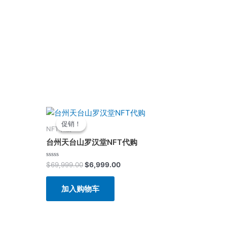
原
当
价
前
促销！
促销！
为：
价
NFT书店
$69,999.00。
格
台州天台山罗汉堂NFT代购
为：
0。
$6,999.00。
评
$
69,999.00
$
6,999.00
分
0
&sol;
加入购物车
5