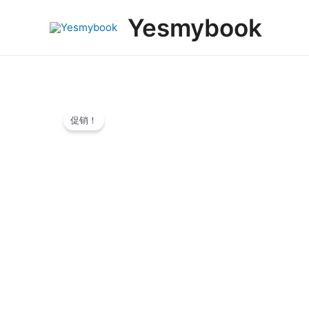
跳
Yesmybook
至
内
容
促销！