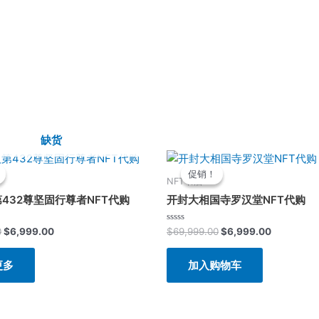
缺货
原
当
原
当
价
前
价
前
促销！
促销！
为：
价
为：
价
NFT书店
$69,999.00。
格
$69,999.00。
格
第432尊坚固行尊者NFT代购
开封大相国寺罗汉堂NFT代购
为：
为：
$6,999.00。
$6,999.0
评
0
$
6,999.00
$
69,999.00
$
6,999.00
分
0
&sol;
更多
加入购物车
5