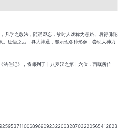
比，凡学之教法，随诵即忘，故时人戏称为愚路。后得佛陀
汉果。证悟之后，具大神通，能示现各种形像，尝现大神力
说《法住记》，将师列于十八罗汉之第十六位，西藏所传
09925953711006896909232206328703220565412828