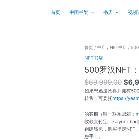
首页
中国书架
书店
视频
原
500
首页
/
书店
/
NFT书店
/ 5
价
罗
NFT书店
为：
汉
500罗汉NFT
$69
NFT：
第
$
69,999.00
$
6,
77
如果想迅速抢得并拥有500
周
转售，可委托
https://ye
利
盘
的客服（唯一联系邮箱：
n
特
收款支付宝：kaiyunribao@
尊
创建钱包，购买指定NFT
者
您手上。
数